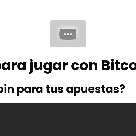
ara jugar con Bitco
coin para tus apuestas?