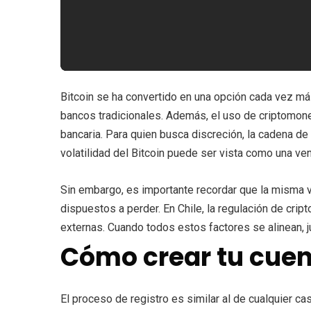
Bitcoin se ha convertido en una opción cada vez más
bancos tradicionales. Además, el uso de criptomone
bancaria. Para quien busca discreción, la cadena de 
volatilidad del Bitcoin puede ser vista como una ven
Sin embargo, es importante recordar que la misma vo
dispuestos a perder. En Chile, la regulación de cri
externas. Cuando todos estos factores se alinean, j
Cómo crear tu cuen
El proceso de registro es similar al de cualquier ca