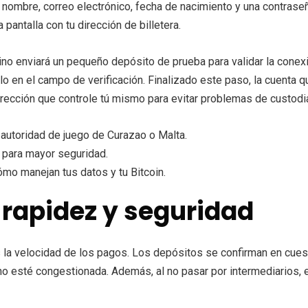
nombre, correo electrónico, fecha de nacimiento y una contrase
pantalla con tu dirección de billetera.
asino enviará un pequeño depósito de prueba para validar la cone
o en el campo de verificación. Finalizado este paso, la cuenta q
rección que controle tú mismo para evitar problemas de custodi
a autoridad de juego de Curazao o Malta.
) para mayor seguridad.
ómo manejan tus datos y tu Bitcoin.
: rapidez y seguridad
s la velocidad de los pagos. Los depósitos se confirman en cues
o esté congestionada. Además, al no pasar por intermediarios, e