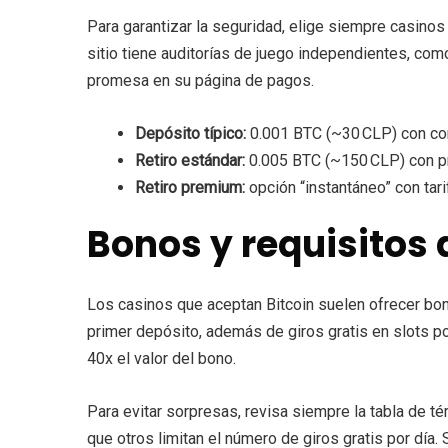
Para garantizar la seguridad, elige siempre casinos 
sitio tiene auditorías de juego independientes, com
promesa en su página de pagos.
Depósito típico:
0.001 BTC (~30 CLP) con co
Retiro estándar:
0.005 BTC (~150 CLP) con 
Retiro premium:
opción “instantáneo” con tarif
Bonos y requisitos 
Los casinos que aceptan Bitcoin suelen ofrecer bon
primer depósito, además de giros gratis en slots
40x el valor del bono.
Para evitar sorpresas, revisa siempre la tabla de t
que otros limitan el número de giros gratis por día.