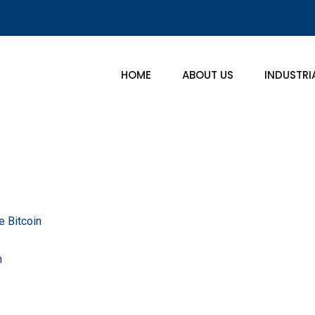
HOME
ABOUT US
INDUSTRI
e Bitcoin
n