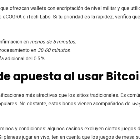
que ofrezcan wallets con encriptación de nivel militar y que utili
o eCOGRA o iTech Labs. Si tu prioridad es la rapidez, verifica qu
nfirmación en
menos de 5 minutos
.
procesamiento en
30‑60 minutos
.
a adicional del 0.5 %.
de apuesta al usar Bitco
ificaciones más atractivas que los sitios tradicionales. Es com
 populares. No obstante, estos bonos vienen acompañados de
wag
érminos y condiciones: algunos casinos excluyen ciertos juegos de
 Si planeas jugar en vivo, ten en cuenta que los juegos de mesa s