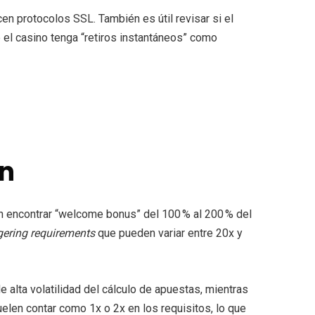
cen protocolos SSL. También es útil revisar si el
e el casino tenga “retiros instantáneos” como
in
ún encontrar “welcome bonus” del 100 % al 200 % del
ering requirements
que pueden variar entre 20x y
 alta volatilidad del cálculo de apuestas, mientras
uelen contar como 1x o 2x en los requisitos, lo que