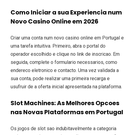
Como Iniciar a sua Experiencia num
Novo Casino Online em 2026
Criar uma conta num novo casino online em Portugal e
uma tarefa intuitiva. Primeiro, abra o portal do
operador escolhido e clique no link de inscricao. Em
seguida, complete o formulario necessarios, como
endereco eletronico e contacto. Uma vez validada a
sua conta, pode realizar uma primeira recarga e
usufruir de a oferta inicial apresentada na plataforma.
Slot Machines: As Melhores Opcoes
nas Novas Plataformas em Portugal
Os jogos de slot sao indubitavelmente a categoria