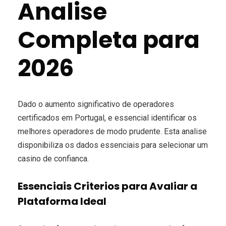
Analise
Completa para
2026
Dado o aumento significativo de operadores
certificados em Portugal, e essencial identificar os
melhores operadores de modo prudente. Esta analise
disponibiliza os dados essenciais para selecionar um
casino de confianca.
Essenciais Criterios para Avaliar a
Plataforma Ideal