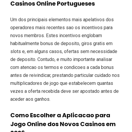
Casinos Online Portugueses
Um dos principais elementos mais apelativos dos
operadores mais recentes sao os incentivos para
novos membros. Estes incentivos englobam
habitualmente bonus de deposito, giros gratis em
slots e, em alguns casos, ofertas sem necessidade
de deposito. Contudo, e muito importante analisar
com atencao os termos e condicoes a cada bonus
antes de reivindicar, prestando particular cuidado nos
multiplicadores de jogo que estabelecem quantas
vezes a oferta recebida deve ser apostado antes de
aceder aos ganhos.
Como Escolher a Aplicacao para
Jogo Online dos Novos Casinos em