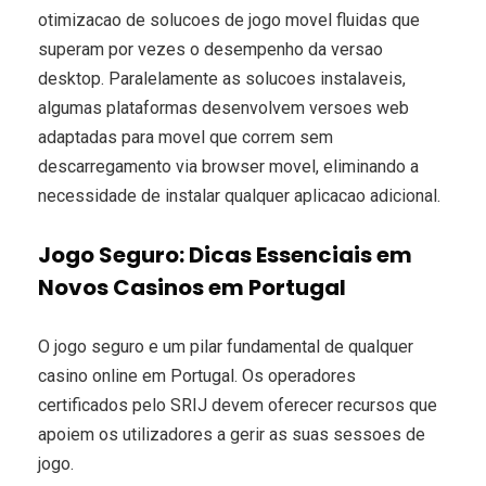
otimizacao de solucoes de jogo movel fluidas que
superam por vezes o desempenho da versao
desktop. Paralelamente as solucoes instalaveis,
algumas plataformas desenvolvem versoes web
adaptadas para movel que correm sem
descarregamento via browser movel, eliminando a
necessidade de instalar qualquer aplicacao adicional.
Jogo Seguro: Dicas Essenciais em
Novos Casinos em Portugal
O jogo seguro e um pilar fundamental de qualquer
casino online em Portugal. Os operadores
certificados pelo SRIJ devem oferecer recursos que
apoiem os utilizadores a gerir as suas sessoes de
jogo.